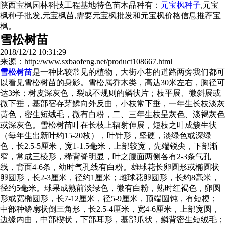
陕西宝枫园林科技工程基地特色苗木品种有：
元宝枫种子
,元宝
枫种子批发,元宝枫苗,需要元宝枫批发和元宝枫价格信息推荐宝
枫。
雪松树苗
2018/12/12 10:31:29
来源：http://www.sxbaofeng.net/product108667.html
雪松树苗
是一种比较常见的植物，大街小巷的道路两旁我们都可
以看见雪松树苗的身影。雪松属乔木类，高达30米左右，胸径可
达3米；树皮深灰色，裂成不规则的鳞状片；枝平展、微斜展或
微下垂，基部宿存芽鳞向外反曲，小枝常下垂，一年生长枝淡灰
黄色，密生短绒毛，微有白粉，二、三年生枝呈灰色、淡褐灰色
或深灰色。雪松树苗叶在长枝上辐射伸展，短枝之叶成簇生状
（每年生出新叶约15-20枚），叶针形，坚硬，淡绿色或深绿
色，长2.5-5厘米，宽1-1.5毫米，上部较宽，先端锐尖，下部渐
窄，常成三棱形，稀背脊明显，叶之腹面两侧各有2-3条气孔
线，背面4-6条，幼时气孔线有白粉。雄球花长卵圆形或椭圆状
卵圆形，长2-3厘米，径约1厘米；雌球花卵圆形，长约8毫米，
径约5毫米。球果成熟前淡绿色，微有白粉，熟时红褐色，卵圆
形或宽椭圆形，长7-12厘米，径5-9厘米，顶端圆钝，有短梗；
中部种鳞扇状倒三角形，长2.5-4厘米，宽4-6厘米，上部宽圆，
边缘内曲，中部楔状，下部耳形，基部爪状，鳞背密生短绒毛；