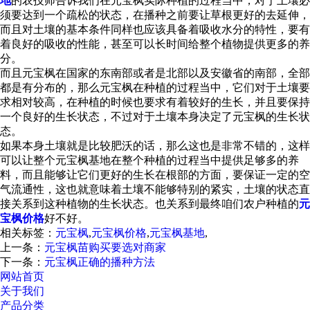
地
的农技师告诉我们在元宝枫实际种植的过程当中，对于土壤必
须要达到一个疏松的状态，在播种之前要让草根更好的去延伸，
而且对土壤的基本条件同样也应该具备着吸收水分的特性，要有
着良好的吸收的性能，甚至可以长时间给整个植物提供更多的养
分。
而且元宝枫在国家的东南部或者是北部以及安徽省的南部，全部
都是有分布的，那么元宝枫在种植的过程当中，它们对于土壤要
求相对较高，在种植的时候也要求有着较好的生长，并且要保持
一个良好的生长状态，不过对于土壤本身决定了元宝枫的生长状
态。
如果本身土壤就是比较肥沃的话，那么这也是非常不错的，这样
可以让整个元宝枫基地在整个种植的过程当中提供足够多的养
料，而且能够让它们更好的生长在根部的方面，要保证一定的空
气流通性，这也就意味着土壤不能够特别的紧实，土壤的状态直
接关系到这种植物的生长状态。也关系到最终咱们农户种植的
元
宝枫价格
好不好。
相关标签：
元宝枫
,
元宝枫价格
,
元宝枫基地
,
上一条：
元宝枫苗购买要选对商家
下一条：
元宝枫正确的播种方法
网站首页
关于我们
产品分类