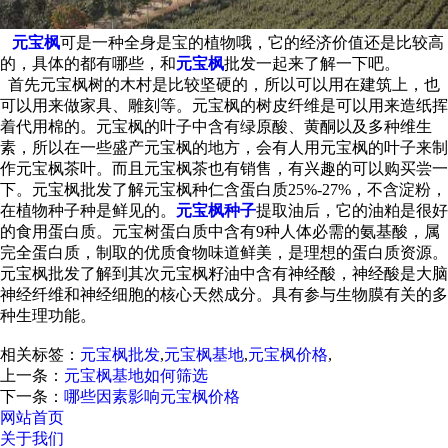
元宝枫
可是一种全身是宝的植物哦，它的经济价值还是比较高
的，具体的都有哪些，和
元宝枫
批发一起来了解一下吧。
首先元宝枫树的木村是比较坚硬的，所以可以用在建筑上，也
可以用来做家具、雕刻等。元宝枫的树皮纤维是可以用来造纸挥
着代用棉的。元宝枫的叶子中含有绿原酸、黄酮以及多种维生
素，所以在一些盛产元宝枫的地方，会有人用元宝枫的叶子来制
作元宝枫茶叶。而且元宝枫茶也有销售，有兴趣的可以购买尝一
下。元宝枫批发了解元宝枫种仁含蛋白质25%-27%，不含淀粉，
在植物种子种是鲜见的。
元宝枫种子
提取油后，它的油粕是很好
的食用蛋白质。元宝树蛋白质中含有9种人体必需的氨基酸，属
完全蛋白质，制取的优质食物味道鲜美，是理想的蛋白质资源。
元宝枫批发了解到其次元宝枫籽油中含有神经酸，神经酸是大脑
神经纤维和神经细胞的核心天然成分。具有参与生物膜有关的多
种生理功能。
相关标签：
元宝枫批发
,
元宝枫基地
,
元宝枫价格
,
上一条：
元宝枫基地如何筛选
下一条：
哪些因素影响元宝枫价格
网站首页
关于我们