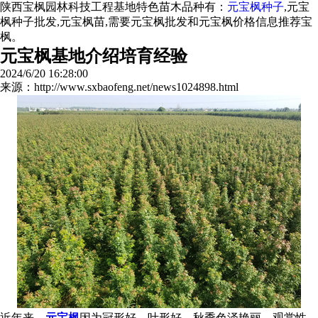
陕西宝枫园林科技工程基地特色苗木品种有：
元宝枫种子
,元宝
枫种子批发,元宝枫苗,需要元宝枫批发和元宝枫价格信息推荐宝
枫。
元宝枫基地介绍培育经验
2024/6/20 16:28:00
来源：http://www.sxbaofeng.net/news1024898.html
近年来，
元宝枫
因为冠形好、叶形好、秋季色泽艳丽、观赏性