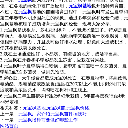
强，在各地的绿化中被广泛应用，
元宝枫基地
也开始种树育苗。
不过，在
元宝枫
基地的苗圃培育过程中，元宝枫时有发生夏季和
第二年春季不明原因死亡的现象。通过多年观察和经验总结，元
宝枫基地梳理了成功培育元宝枫的经验，现与大家分享。
1.元宝枫是浅根系、多毛细根树种，不能浇水量过多。特别是夏
季雨大，很容易发生根腐病。因此雨季来临前灌一次根腐灵，加
强根部抗病能力，并且及时做好排水处理，以免雨大造成积水，
使其根部缺氧以致死亡。
2.栽在土壤通透性好，不易涝、有缓坡的地方，成活率更高。
3.元宝枫在开春和冬季容易发生冻害，应栽在背风处。
4.元宝枫叶子夏季易得白粉病，夏季来临前需喷一次多菌灵。夏
季喷2至3次多菌灵，做到先预防。
5.穿心虫、天牛侵食易造成元宝枫死亡。在春夏秋季，将高效氯
氰菊酯、溴氰菊酯或敌敌畏(温度在30℃以上不能用)按说明书浓
度或稍高浓度兑水，均匀喷在树杆和主枝上。
6.元宝枫二年生苗按株行距2米×2米栽植，5年苗再按株行距4米
×4米定植。
相关标签：
元宝枫基地
,
元宝枫苗
,
元宝枫价格
,
上一条：
元宝枫厂家介绍元宝枫苗扦插技巧
下一条：
元宝枫播种前要做好哪些工作
网站首页